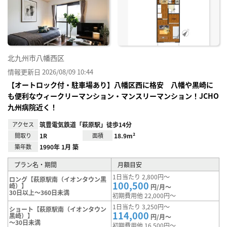
り登
録
北九州市八幡西区
情報更新日 2026/08/09 10:44
【オートロック付・駐車場あり】八幡区西に格安 八幡や黒崎に
も便利なウィークリーマンション・マンスリーマンション！JCHO
九州病院近く！
アクセス
筑豊電気鉄道「萩原駅」徒歩14分
間取り
1R
面積
18.9m²
築年数
1990年 1月 築
プラン名・期間
月額目安
1日当たり 2,800円～
ロング【萩原駅南（イオンタウン黒
100,500
崎）】
円/月～
30日以上～360日未満
初期費用他 22,000円～
1日当たり 3,250円～
ショート【萩原駅南（イオンタウン
114,000
黒崎）】
円/月～
～30日未満
初期費用他 16,500円～