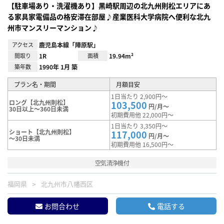
【駐車場あり・洗濯機あり】黒崎駅周辺の北九州則松エリアにあ
る家具家電備品の格安滞在部屋♪産業医科大学病院へ便利な北九
州市マンスリーマンション♪
アクセス
鹿児島本線「陣原駅」
間取り
1R
面積
19.94m²
築年数
1990年 1月 築
プラン名・期間
月額目安
1日当たり 2,900円～
ロング【北九州則松】
103,500
円/月～
30日以上～360日未満
初期費用他 22,000円～
1日当たり 3,350円～
ショート【北九州則松】
117,000
円/月～
～30日未満
初期費用他 16,500円～
空気清浄機付
福岡県
北九州市八幡西区
お問合わせ
電話する