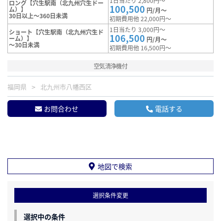
1日当たり 2,800円～
ロング【穴生駅南（北九州穴生ドー
100,500
ム）】
円/月～
30日以上～360日未満
初期費用他 22,000円～
1日当たり 3,000円～
ショート【穴生駅南（北九州穴生ド
106,500
ーム）】
円/月～
～30日未満
初期費用他 16,500円～
空気清浄機付
福岡県
北九州市八幡西区
お問合わせ
電話する
地図で検索
選択条件変更
選択中の条件