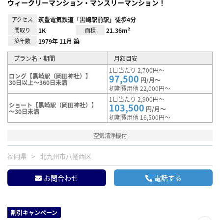
ウィークリーマンション・マンスリーマンション！
アクセス
筑豊電気鉄道「黒崎駅前駅」徒歩4分
間取り
1K
面積
21.36m²
築年数
1979年 11月 築
プラン名・期間
月額目安
1日当たり 2,700円～
ロング【黒崎駅（岡田神社）】
97,500
円/月～
30日以上～360日未満
初期費用他 22,000円～
1日当たり 2,900円～
ショート【黒崎駅（岡田神社）】
103,500
円/月～
～30日未満
初期費用他 16,500円～
空気清浄機付
福岡県
北九州市八幡西区
お問合わせ
電話する
割引キャンペーン