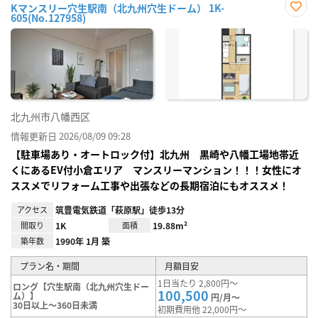
Kマンスリー穴生駅南（北九州穴生ドーム） 1K-
605(No.127958)
お気
に入
り登
録
北九州市八幡西区
情報更新日 2026/08/09 09:28
【駐車場あり・オートロック付】北九州 黒崎や八幡工場地帯近
くにあるEV付小倉エリア マンスリーマンション！！！女性にオ
ススメでリフォーム工事や出張などの長期宿泊にもオススメ！
アクセス
筑豊電気鉄道「萩原駅」徒歩13分
間取り
1K
面積
19.88m²
築年数
1990年 1月 築
プラン名・期間
月額目安
1日当たり 2,800円～
ロング【穴生駅南（北九州穴生ドー
100,500
ム）】
円/月～
30日以上～360日未満
初期費用他 22,000円～