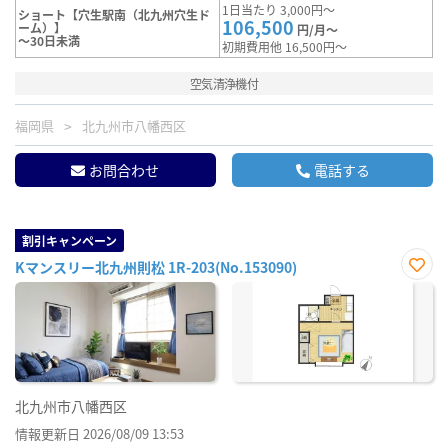
1日当たり 3,000円～
ショート【穴生駅南（北九州穴生ド
106,500
ーム）】
円/月～
～30日未満
初期費用他 16,500円～
空気清浄機付
福岡県
北九州市八幡西区
お問合わせ
電話する
割引キャンペーン
Kマンスリー北九州則松 1R-203(No.153090)
お気
に入
り登
録
北九州市八幡西区
情報更新日 2026/08/09 13:53