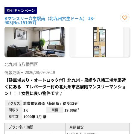
割引キャンペーン
Kマンスリー穴生駅南（北九州穴生ドーム） 1K-
903(No.151057)
お気
に入
り登
録
北九州市八幡西区
情報更新日 2026/08/09 09:19
【駐車場あり・オートロック付】北九州・黒崎や八幡工場地帯近
くにある エレベーター付の北九州市高層階マンスリーマンショ
ン！！！女性に良い物件です♪
アクセス
筑豊電気鉄道「萩原駅」徒歩13分
間取り
1K
面積
19.88m²
築年数
1990年 1月 築
プラン名・期間
月額目安