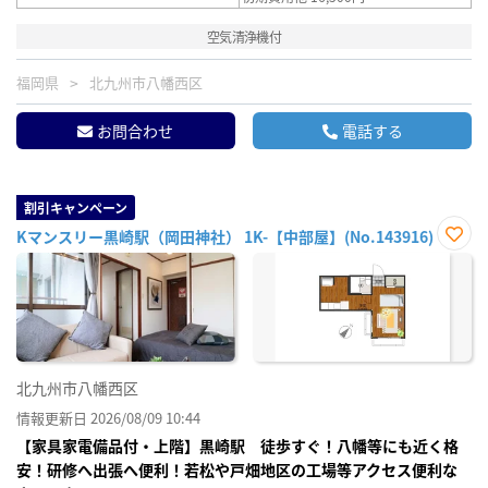
空気清浄機付
福岡県
北九州市八幡西区
お問合わせ
電話する
割引キャンペーン
Kマンスリー黒崎駅（岡田神社） 1K-【中部屋】(No.143916)
お気
に入
り登
録
北九州市八幡西区
情報更新日 2026/08/09 10:44
【家具家電備品付・上階】黒崎駅 徒歩すぐ！八幡等にも近く格
安！研修へ出張へ便利！若松や戸畑地区の工場等アクセス便利な