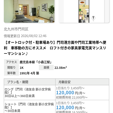
り登
録
北九州市門司区
情報更新日 2026/08/02 12:46
【オートロック付・駐車場あり】門司港方面や門司工業地帯へ便
利 車移動の方にオススメ ロフト付きの家具家電充実マンスリ
ーマンション♪
アクセス
鹿児島本線「小森江駅」
間取り
1K
面積
22.08m²
築年数
1991年 4月 築
プラン名・期間
月額目安
1日当たり 3,450円～
ロング【門司（池友会 新小文字病
120,000
院）】
円/月～
30日以上～360日未満
初期費用他 22,000円～
1日当たり 3,450円～
ショート【門司（池友会 新小文字病
120,000
院）】
円/月～
～30日未満
初期費用他 16,500円～