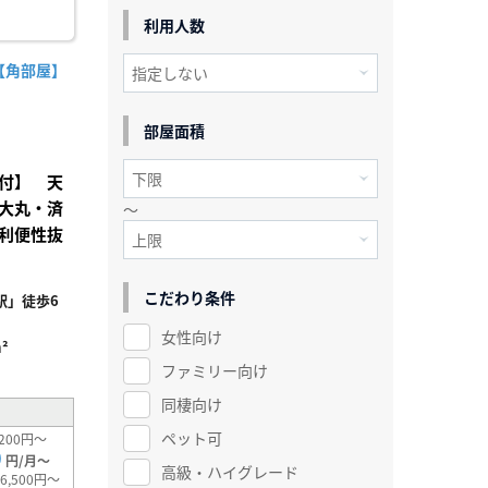
利用人数
【角部屋】
部屋面積
付】 天
大丸・済
～
利便性抜
こだわり条件
駅」徒歩6
女性向け
²
ファミリー向け
同棲向け
ペット可
200円～
0
円/月～
高級・ハイグレード
6,500円～