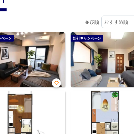
並び順
ンペーン
割引キャンペーン
お気
に入
り登
録