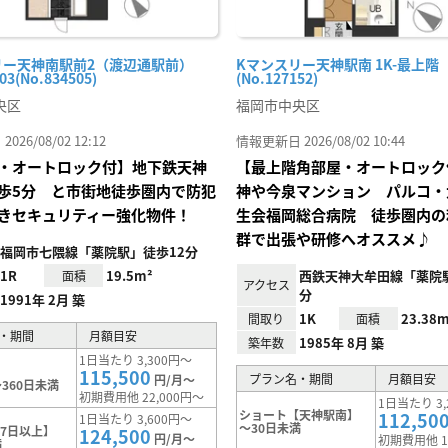
リー天神南駅前2（渡辺通駅前）
Kマンスリー天神駅南 1K-最上階
03(No.834505)
(No.127152)
央区
福岡市中央区
26/08/02 12:12
情報更新日 2026/08/02 10:44
・オートロック付】地下鉄天神
【最上階角部屋・オートロック
歩5分 と市街地徒歩圏内で防犯
神や今泉マンション パルコ・
きセキュリティー強化物件！
生会福岡総合病院 徒歩圏内の
群で出張や研修へオススメ♪
福岡市七隈線「薬院駅」徒歩12分
1R
19.5m²
西鉄天神大牟田線「薬院
面積
アクセス
分
1991年 2月 築
1K
23.38m
間取り
面積
・期間
月額目安
1985年 8月 築
築年数
1日当たり 3,300円～
115,500
プラン名・期間
月額目安
円/月～
360日未満
初期費用他 22,000円～
1日当たり 3,
ショート【天神駅南】
112,50
1日当たり 3,600円～
～30日未満
7日以上】
124,500
円/月～
初期費用他 1
満