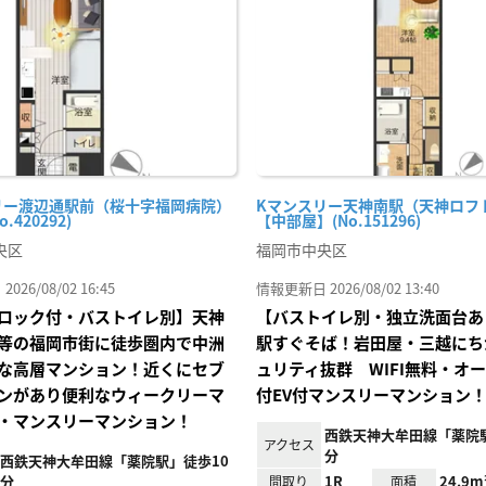
り登
録
リー渡辺通駅前（桜十字福岡病院）
Kマンスリー天神南駅（天神ロフト前
o.420292)
【中部屋】(No.151296)
央区
福岡市中央区
26/08/02 16:45
情報更新日 2026/08/02 13:40
ロック付・バストイレ別】天神
【バストイレ別・独立洗面台あ
等の福岡市街に徒歩圏内で中洲
駅すぐそば！岩田屋・三越にち
な高層マンション！近くにセブ
ュリティ抜群 WIFI無料・オ
ンがあり便利なウィークリーマ
付EV付マンスリーマンション
・マンスリーマンション！
西鉄天神大牟田線「薬院
アクセス
分
西鉄天神大牟田線「薬院駅」徒歩10
分
1R
24.9m
間取り
面積