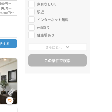
500円～
家具なしOK
0
円/月～
駅近
9,800円～
インターネット無料
wifiあり
駐車場あり
話する
さらに表示
お気
に入