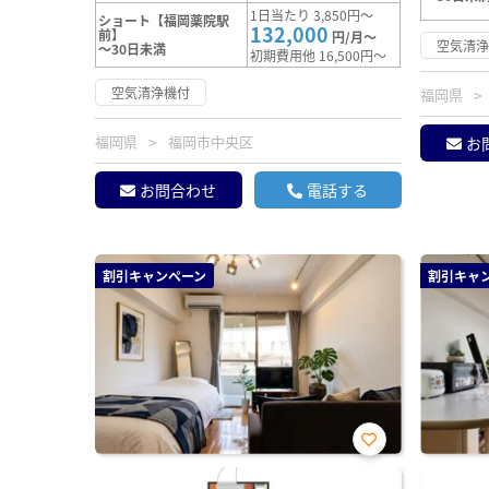
1日当たり 3,850円～
ショート【福岡薬院駅
132,000
前】
円/月～
空気清
～30日未満
初期費用他 16,500円～
空気清浄機付
福岡県
福岡県
福岡市中央区
お
お問合わせ
電話する
割引キャンペーン
割引キャ
お気
に入