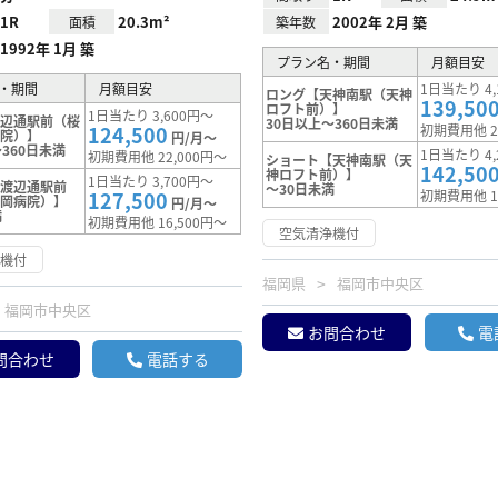
1R
20.3m²
2002年 2月 築
面積
築年数
1992年 1月 築
プラン名・期間
月額目安
・期間
月額目安
1日当たり 4,
ロング【天神南駅（天神
139,50
ロフト前）】
1日当たり 3,600円～
渡辺通駅前（桜
30日以上～360日未満
124,500
初期費用他 2
病院）】
円/月～
360日未満
1日当たり 4,
初期費用他 22,000円～
ショート【天神南駅（天
142,50
神ロフト前）】
1日当たり 3,700円～
【渡辺通駅前
～30日未満
127,500
初期費用他 1
福岡病院）】
円/月～
満
初期費用他 16,500円～
空気清浄機付
浄機付
福岡県
福岡市中央区
福岡市中央区
お問合わせ
電
問合わせ
電話する