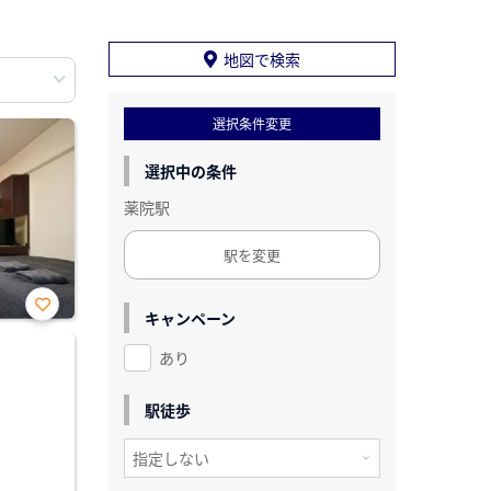
地図で検索
選択条件変更
選択中の条件
薬院駅
駅を変更
キャンペーン
お気
に入
あり
り登
録
駅徒歩