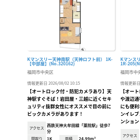
り登
録
Kマンスリー天神南駅（天神ロフト前） 1K-
Kマンス
【中部屋】(No.320162)
1R-205(N
福岡市中央区
福岡市中
情報更新日 2026/08/02 10:15
情報更新日 20
【オートロック付・防犯カメラあり】天
【オート
神駅すぐそば！岩田屋・三越に近くセキ
や渡辺通
ュリティ抜群女性にオススメで目の前に
にも便利
ビックカメラがあります！
ンイレブ
ンション
西鉄天神大牟田線「薬院駅」徒歩7
アクセス
分
アクセス
1K
24.99m²
間取り
面積