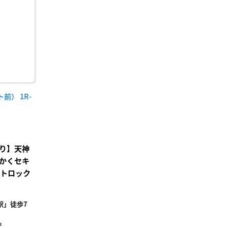
り登
録
） 1R-
り】天神
かくセキ
ートロック
！
駅」徒歩7
²