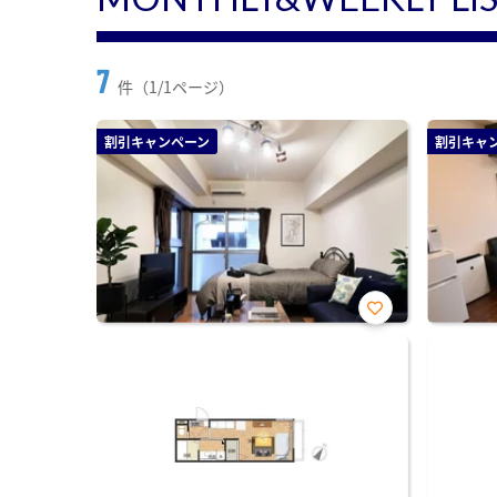
7
件（1/1ページ）
割引キャンペーン
割引キャ
お気
に入
り登
録