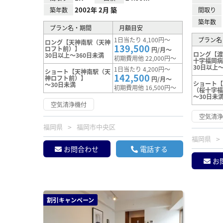
2002年 2月 築
築年数
間取り
築年数
プラン名・期間
月額目安
1日当たり 4,100円～
プラン名
ロング【天神南駅（天神
139,500
ロフト前）】
円/月～
ロング【
30日以上～360日未満
初期費用他 22,000円～
十字福岡
30日以上～
1日当たり 4,200円～
ショート【天神南駅（天
142,500
神ロフト前）】
円/月～
ショート
～30日未満
初期費用他 16,500円～
（桜十字
～30日未
空気清浄機付
空気清
福岡県
福岡市中央区
福岡県
お問合わせ
電話する
お
割引キャンペーン