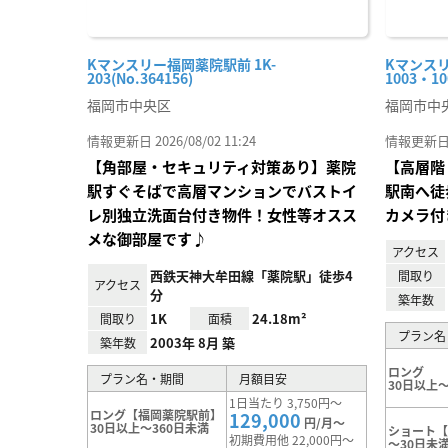
Kマンスリー福岡薬院駅前 1K-
Kマンス
203(No.364156)
1003・10
福岡市中央区
福岡市中
情報更新日 2026/08/02 11:24
情報更新日 20
【角部屋・セキュリティ対策あり】薬院
【高層階
駅すぐそばで高層マンションでバストイ
駅南へ徒
レ別独立洗面台付き物件！女性等オスス
カメラ付
メな御部屋です♪
アクセス
西鉄天神大牟田線「薬院駅」徒歩4
間取り
アクセス
分
築年数
1K
24.18m²
間取り
面積
プラン名
2003年 8月 築
築年数
ロング
プラン名・期間
月額目安
30日以上～
1日当たり 3,750円～
ロング【福岡薬院駅前】
129,000
円/月～
30日以上～360日未満
ショート【
初期費用他 22,000円～
～30日未