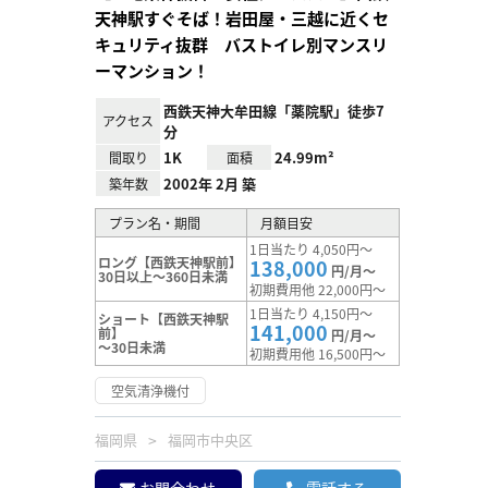
天神駅すぐそば！岩田屋・三越に近くセ
キュリティ抜群 バストイレ別マンスリ
ーマンション！
西鉄天神大牟田線「薬院駅」徒歩7
アクセス
分
1K
24.99m²
間取り
面積
2002年 2月 築
築年数
プラン名・期間
月額目安
1日当たり 4,050円～
ロング【西鉄天神駅前】
138,000
円/月～
30日以上～360日未満
初期費用他 22,000円～
1日当たり 4,150円～
ショート【西鉄天神駅
141,000
前】
円/月～
～30日未満
初期費用他 16,500円～
空気清浄機付
福岡県
福岡市中央区