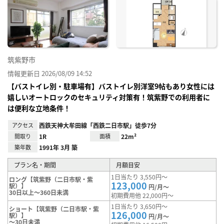
お気
に入
り登
録
筑紫野市
情報更新日 2026/08/09 14:52
【バストイレ別・駐車場有】バストイレ別洋室9帖もあり女性には
嬉しいオートロックのセキュリティ対策有！筑紫野での利用者に
は便利な立地条件！
アクセス
西鉄天神大牟田線「西鉄二日市駅」徒歩7分
間取り
1R
面積
22m²
築年数
1991年 3月 築
プラン名・期間
月額目安
1日当たり 3,550円～
ロング【筑紫野（二日市駅・紫
123,000
駅）】
円/月～
30日以上～360日未満
初期費用他 22,000円～
1日当たり 3,650円～
ショート【筑紫野（二日市駅・紫
126,000
駅）】
円/月～
～30日未満