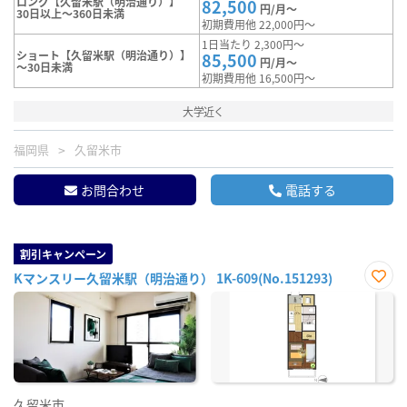
ロング【久留米駅（明治通り）】
82,500
円/月～
30日以上～360日未満
初期費用他 22,000円～
1日当たり 2,300円～
ショート【久留米駅（明治通り）】
85,500
円/月～
～30日未満
初期費用他 16,500円～
大学近く
福岡県
久留米市
お問合わせ
電話する
割引キャンペーン
Kマンスリー久留米駅（明治通り） 1K-609(No.151293)
お気
に入
り登
録
久留米市