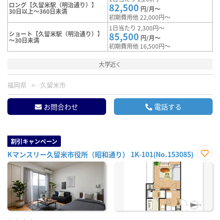
ロング【久留米駅（明治通り）】
82,500
円/月～
30日以上～360日未満
初期費用他 22,000円～
1日当たり 2,300円～
ショート【久留米駅（明治通り）】
85,500
円/月～
～30日未満
初期費用他 16,500円～
大学近く
福岡県
久留米市
お問合わせ
電話する
割引キャンペーン
Kマンスリー久留米市役所（昭和通り） 1K-101(No.153085)
お気
に入
り登
録