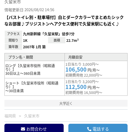
久留米市
情報更新日 2026/08/02 14:56
【バストイレ別・駐車場付】白とダークカラーでまとめたシック
なお部屋♪ブリジストンへアクセス便利で久留米駅にも近く♪
アクセス
九州新幹線「久留米駅」徒歩7分
間取り
1K
面積
22.7m²
築年数
2007年 1月 築
プラン名・期間
月額目安
1日当たり 3,000円～
ロング【久留米市役所（昭和通
106,500
り）】
円/月～
30日以上～360日未満
初期費用他 22,000円～
1日当たり 3,200円～
ショート【久留米市役所（昭和通
112,500
り）】
円/月～
～30日未満
初期費用他 16,500円～
大学近く
福岡県
久留米市
お問合わせ
電話する