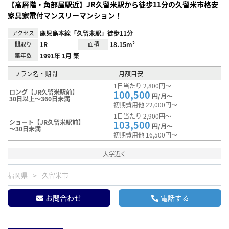
【高層階・角部屋駅近】JR久留米駅から徒歩11分の久留米市格安
家具家電付マンスリーマンション！
アクセス
鹿児島本線「久留米駅」徒歩11分
間取り
1R
面積
18.15m²
築年数
1991年 1月 築
プラン名・期間
月額目安
1日当たり 2,800円～
ロング【JR久留米駅前】
100,500
円/月～
30日以上～360日未満
初期費用他 22,000円～
1日当たり 2,900円～
ショート【JR久留米駅前】
103,500
円/月～
～30日未満
初期費用他 16,500円～
大学近く
福岡県
久留米市
お問合わせ
電話する