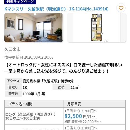
割引キャンペーン
Kマンスリー久留米駅（明治通り） 1K-1104(No.143914)
お気
に入
り登
録
久留米市
情報更新日 2026/08/02 10:08
【オートロック付・女性にオススメ】白で統一した清潔で明るい
一室♪窓から差し込む光を浴びて、のんびり過ごせます！
アクセス
鹿児島本線「久留米駅」徒歩8分
間取り
1K
面積
22m²
築年数
1990年 1月 築
プラン名・期間
月額目安
1日当たり 2,200円～
ロング【久留米駅（明治通り）】
82,500
円/月～
30日以上～360日未満
初期費用他 22,000円～
1日当たり 2,300円～