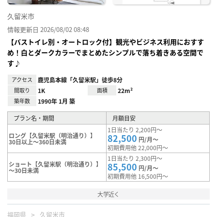
久留米市
情報更新日 2026/08/02 08:48
【バストイレ別・オートロック付】観光やビジネス利用におすす
め！白とダークカラーでまとめたシンプルで落ち着きある空間で
す♪
アクセス
鹿児島本線「久留米駅」徒歩8分
間取り
1K
面積
22m²
築年数
1990年 1月 築
プラン名・期間
月額目安
1日当たり 2,200円～
ロング【久留米駅（明治通り）】
82,500
円/月～
30日以上～360日未満
初期費用他 22,000円～
1日当たり 2,300円～
ショート【久留米駅（明治通り）】
85,500
円/月～
～30日未満
初期費用他 16,500円～
大学近く
福岡県
久留米市