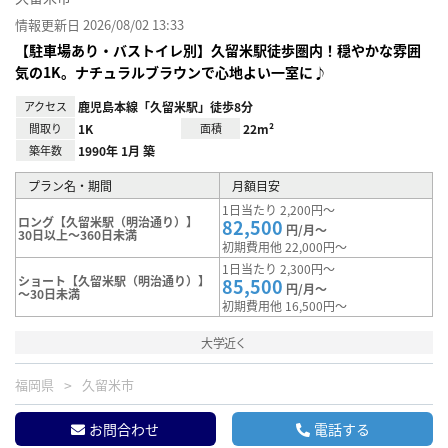
情報更新日 2026/08/02 13:33
【駐車場あり・バストイレ別】久留米駅徒歩圏内！穏やかな雰囲
気の1K。ナチュラルブラウンで心地よい一室に♪
アクセス
鹿児島本線「久留米駅」徒歩8分
間取り
1K
面積
22m²
築年数
1990年 1月 築
プラン名・期間
月額目安
1日当たり 2,200円～
ロング【久留米駅（明治通り）】
82,500
円/月～
30日以上～360日未満
初期費用他 22,000円～
1日当たり 2,300円～
ショート【久留米駅（明治通り）】
85,500
円/月～
～30日未満
初期費用他 16,500円～
大学近く
福岡県
久留米市
お問合わせ
電話する