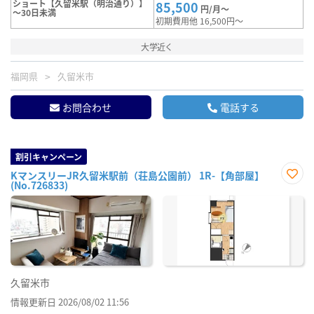
ショート【久留米駅（明治通り）】
85,500
円/月～
～30日未満
初期費用他 16,500円～
大学近く
福岡県
久留米市
お問合わせ
電話する
割引キャンペーン
KマンスリーJR久留米駅前（荘島公園前） 1R-【角部屋】
(No.726833)
お気
に入
り登
録
久留米市
情報更新日 2026/08/02 11:56