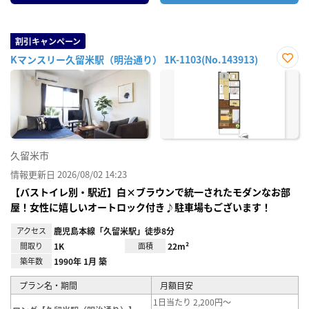
割引キャンペーン
Kマンスリー久留米駅（明治通り） 1K-1103(No.143913)
お気
に入
り登
録
久留米市
情報更新日 2026/08/02 14:23
【バストイレ別・駅近】白×ブラウンで統一されたモダンなお部
屋！女性に嬉しいオートロック付き♪駐車場もございます！
アクセス
鹿児島本線「久留米駅」徒歩8分
間取り
1K
面積
22m²
築年数
1990年 1月 築
プラン名・期間
月額目安
1日当たり 2,200円～