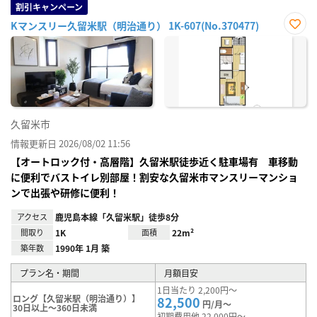
割引キャンペーン
Kマンスリー久留米駅（明治通り） 1K-607(No.370477)
お気
に入
り登
録
久留米市
情報更新日 2026/08/02 11:56
【オートロック付・高層階】久留米駅徒歩近く駐車場有 車移動
に便利でバストイレ別部屋！割安な久留米市マンスリーマンショ
ンで出張や研修に便利！
アクセス
鹿児島本線「久留米駅」徒歩8分
間取り
1K
面積
22m²
築年数
1990年 1月 築
プラン名・期間
月額目安
1日当たり 2,200円～
ロング【久留米駅（明治通り）】
82,500
円/月～
30日以上～360日未満
初期費用他 22,000円～