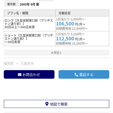
築年数
2005年 9月 築
プラン名・期間
月額目安
1日当たり 3,000円～
ロング【久留米駅東口前（ブリヂス
106,500
トン通り前）】
円/月～
30日以上～360日未満
初期費用他 22,000円～
1日当たり 3,200円～
ショート【久留米駅東口前（ブリヂ
112,500
ストン通り前）】
円/月～
～30日未満
初期費用他 16,500円～
大学近く
福岡県
久留米市
お問合わせ
電話する
地図で検索