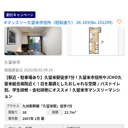
割引キャンペーン
Kマンスリー久留米市役所（昭和通り） 1K-103(No.151299)
お気
に入
り登
録
久留米市
情報更新日 2026/08/02 09:14
【駅近・駐車場あり】久留米駅徒歩7分！久留米市役所やJCHO久
留米総合病院近く！白を基調としたおしゃれな空間♪バストイレ
別、学生研修・会社研修にオススメ！久留米市マンスリーマンシ
ョン
アクセス
九州新幹線「久留米駅」徒歩7分
間取り
1K
面積
22.7m²
築年数
2007年 1月 築