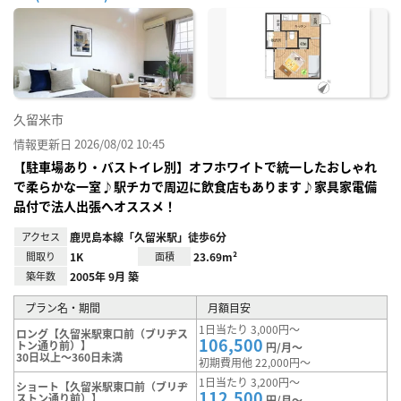
お気
に入
り登
録
久留米市
情報更新日 2026/08/02 10:45
【駐車場あり・バストイレ別】オフホワイトで統一したおしゃれ
で柔らかな一室♪駅チカで周辺に飲食店もあります♪家具家電備
品付で法人出張へオススメ！
アクセス
鹿児島本線「久留米駅」徒歩6分
間取り
1K
面積
23.69m²
築年数
2005年 9月 築
プラン名・期間
月額目安
1日当たり 3,000円～
ロング【久留米駅東口前（ブリヂス
106,500
トン通り前）】
円/月～
30日以上～360日未満
初期費用他 22,000円～
1日当たり 3,200円～
ショート【久留米駅東口前（ブリヂ
112,500
ストン通り前）】
円/月～