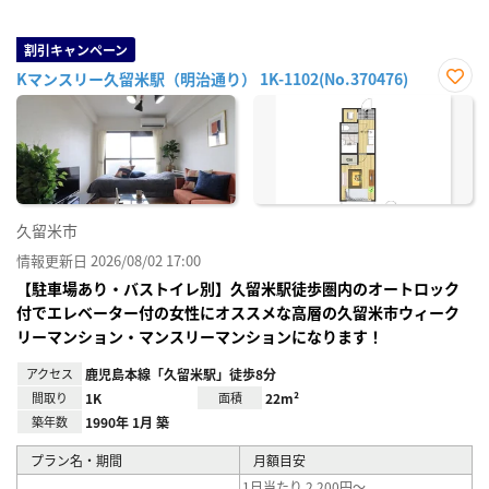
割引キャンペーン
Kマンスリー久留米駅（明治通り） 1K-1102(No.370476)
お気
に入
り登
録
久留米市
情報更新日 2026/08/02 17:00
【駐車場あり・バストイレ別】久留米駅徒歩圏内のオートロック
付でエレベーター付の女性にオススメな高層の久留米市ウィーク
リーマンション・マンスリーマンションになります！
アクセス
鹿児島本線「久留米駅」徒歩8分
間取り
1K
面積
22m²
築年数
1990年 1月 築
プラン名・期間
月額目安
1日当たり 2,200円～