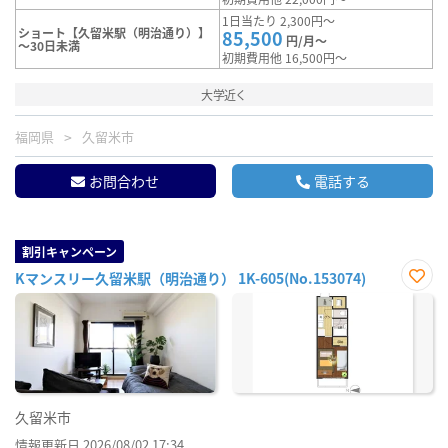
1日当たり 2,300円～
ショート【久留米駅（明治通り）】
85,500
円/月～
～30日未満
初期費用他 16,500円～
大学近く
福岡県
久留米市
お問合わせ
電話する
割引キャンペーン
Kマンスリー久留米駅（明治通り） 1K-605(No.153074)
お気
に入
り登
録
久留米市
情報更新日 2026/08/02 17:34