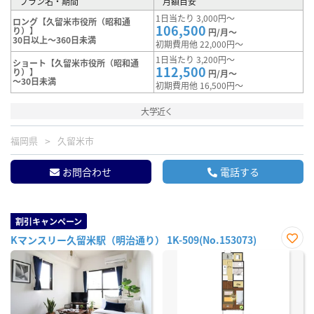
プラン名・期間
月額目安
1日当たり 3,000円～
ロング【久留米市役所（昭和通
106,500
り）】
円/月～
30日以上～360日未満
初期費用他 22,000円～
1日当たり 3,200円～
ショート【久留米市役所（昭和通
112,500
り）】
円/月～
～30日未満
初期費用他 16,500円～
大学近く
福岡県
久留米市
お問合わせ
電話する
割引キャンペーン
Kマンスリー久留米駅（明治通り） 1K-509(No.153073)
お気
に入
り登
録