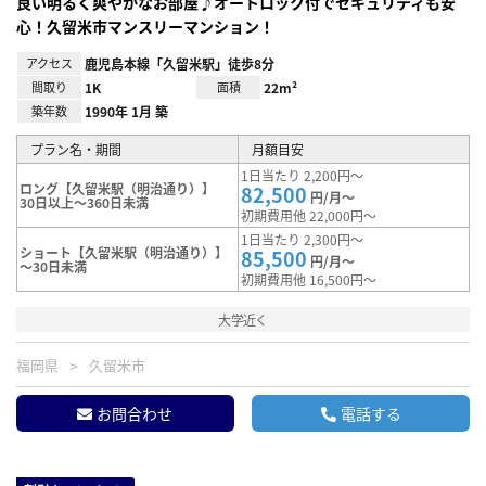
良い明るく爽やかなお部屋♪オートロック付でセキュリティも安
心！久留米市マンスリーマンション！
アクセス
鹿児島本線「久留米駅」徒歩8分
間取り
1K
面積
22m²
築年数
1990年 1月 築
プラン名・期間
月額目安
1日当たり 2,200円～
ロング【久留米駅（明治通り）】
82,500
円/月～
30日以上～360日未満
初期費用他 22,000円～
1日当たり 2,300円～
ショート【久留米駅（明治通り）】
85,500
円/月～
～30日未満
初期費用他 16,500円～
大学近く
福岡県
久留米市
お問合わせ
電話する