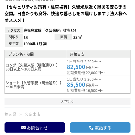
【セキュリティ対策有・駐車場有】久留米駅近く緑ある安らぎの
空間。日当たりも良好、快適な暮らしをお届けします♪法人様へ
オススメ！
アクセス
鹿児島本線「久留米駅」徒歩8分
間取り
1K
面積
22m²
築年数
1990年 1月 築
プラン名・期間
月額目安
1日当たり 2,200円～
ロング【久留米駅（明治通り）】
82,500
円/月～
30日以上～360日未満
初期費用他 22,000円～
1日当たり 2,300円～
ショート【久留米駅（明治通り）】
85,500
円/月～
～30日未満
初期費用他 16,500円～
大学近く
福岡県
久留米市
お問合わせ
電話する