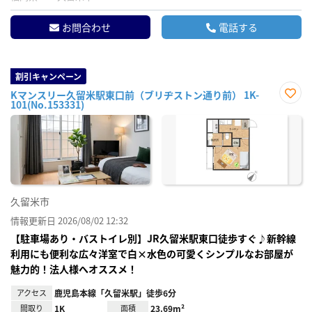
お問合わせ
電話する
割引キャンペーン
Kマンスリー久留米駅東口前（ブリヂストン通り前） 1K-
101(No.153331)
お気
に入
り登
録
久留米市
情報更新日 2026/08/02 12:32
【駐車場あり・バストイレ別】JR久留米駅東口徒歩すぐ♪新幹線
利用にも便利な広々洋室で白×水色の可愛くシンプルなお部屋が
魅力的！法人様へオススメ！
アクセス
鹿児島本線「久留米駅」徒歩6分
間取り
1K
面積
23.69m²