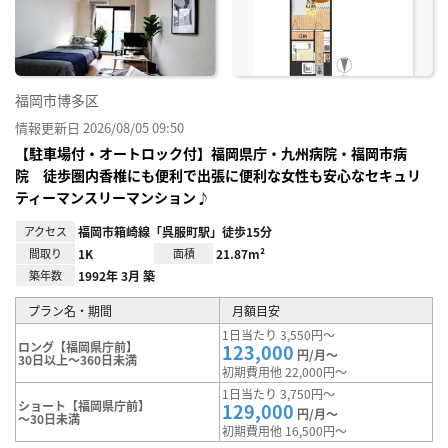
り登
録
福岡市博多区
情報更新日 2026/08/05 09:50
【駐車場付・オートロック付】福岡県庁・九州病院・福岡市病
院 徒歩圏内香椎にも便利で出張に便利な女性も安心なセキュリ
ティーマンスリーマンション♪
アクセス
福岡市箱崎線「呉服町駅」徒歩15分
間取り
1K
面積
21.87m²
築年数
1992年 3月 築
プラン名・期間
月額目安
1日当たり 3,550円～
ロング【福岡県庁前】
123,000
円/月～
30日以上～360日未満
初期費用他 22,000円～
1日当たり 3,750円～
ショート【福岡県庁前】
129,000
円/月～
～30日未満
初期費用他 16,500円～