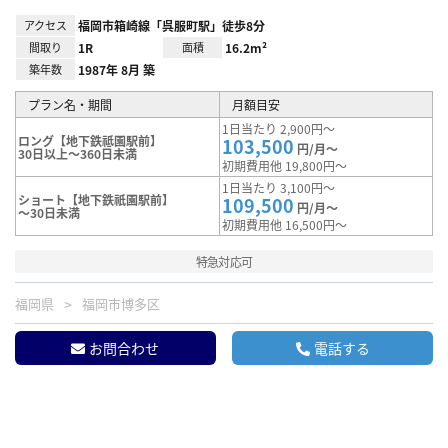
アクセス
福岡市箱崎線「呉服町駅」徒歩8分
間取り
1R
面積
16.2m²
築年数
1987年 8月 築
プラン名・期間
月額目安
1日当たり 2,900円～
ロング【地下鉄祗園駅前】
103,500
円/月～
30日以上～360日未満
初期費用他 19,800円～
1日当たり 3,100円～
ショート【地下鉄祇園駅前】
109,500
円/月～
～30日未満
初期費用他 16,500円～
特急対応可
福岡県
福岡市博多区
お問合わせ
電話する