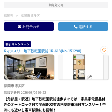
特急対応可
福岡県
福岡市博多区
お問合わせ
電話する
割引キャンペーン
Kマンスリー地下鉄祇園駅前 1R-613(No.151298)
お気
に入
り登
録
福岡市博多区
情報更新日 2026/08/02 09:22
【角部屋・駅近】地下鉄祇園駅前徒歩すぐそば！家具家電備品付
きのオートロック付で宅配BOX有の格安駐車場付マンスリー！中
洲にも近いし電車移動にも便利！