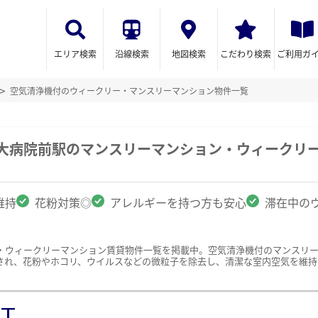
エリア検索
沿線検索
地図検索
こだわり検索
ご利用ガ
空気清浄機付のウィークリー・マンスリーマンション物件一覧
九大病院前駅のマンスリーマンション・ウィークリ
維持
花粉対策◎
アレルギーを持つ方も安心
滞在中の
・ウィークリーマンション賃貸物件一覧を掲載中。空気清浄機付のマンスリ
され、花粉やホコリ、ウイルスなどの微粒子を除去し、清潔な室内空気を維持
ST