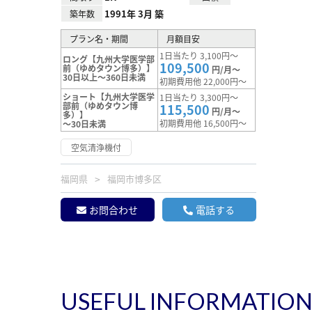
1991年 3月 築
築年数
プラン名・期間
月額目安
1日当たり 3,100円～
ロング【九州大学医学部
109,500
前（ゆめタウン博多）】
円/月～
30日以上～360日未満
初期費用他 22,000円～
ショート【九州大学医学
1日当たり 3,300円～
部前（ゆめタウン博
115,500
円/月～
多）】
初期費用他 16,500円～
～30日未満
空気清浄機付
福岡県
福岡市博多区
お問合わせ
電話する
USEFUL INFORMATIO