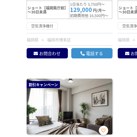
1日当たり 3,750円～
ショート【福岡県庁前】
ショート【
129,000
円/月～
～30日未満
～30日未
初期費用他 16,500円～
空気清浄機付
空気清
福岡県
福岡市博多区
福岡県
お問合わせ
電話する
お
割引キャンペーン