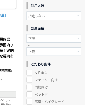
利用人数
部屋】
部屋面積
福岡県
歩圏内♪
～
！WIFI
な福岡市
こだわり条件
病院前駅」
女性向け
ファミリー向け
²
同棲向け
ペット可
550円～
高級・ハイグレード
0
円/月～