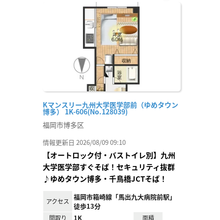
お気
に入
り登
録
Kマンスリー九州大学医学部前（ゆめタウン
博多） 1K-606(No.128039)
福岡市博多区
情報更新日 2026/08/09 09:10
【オートロック付・バストイレ別】九州
大学医学部すぐそば！セキュリティ抜群
♪ゆめタウン博多・千鳥橋JCTそば！
福岡市箱崎線「馬出九大病院前駅」
アクセス
徒歩13分
1K
間取り
面積