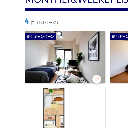
4
件（1/1ページ）
割引キャンペーン
割引キャ
お気
に入
り登
録