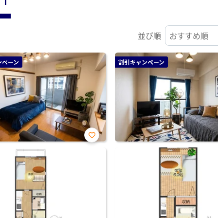
並び順
ンペーン
割引キャンペーン
お気
に入
り登
録