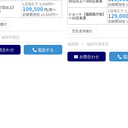
30日以上～360日未満
1日当たり 3,100円～
初期費用他 2
7日以上】
109,500
円/月～
1日当たり 3,
満
ショート【福岡県庁前】
初期費用他 16,500円～
129,00
～30日未満
初期費用他 1
浄機付
空気清浄機付
福岡市東区
福岡県
福岡市博多区
問合わせ
電話する
お問合わせ
電