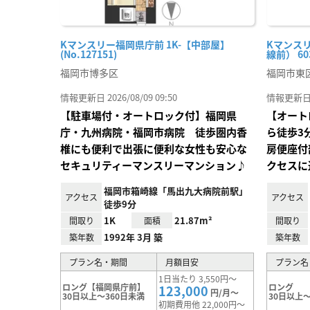
Kマンスリー福岡県庁前 1K-【中部屋】
Kマンス
(No.127151)
線前） 603
福岡市博多区
福岡市東
情報更新日 2026/08/09 09:50
情報更新日 20
【駐車場付・オートロック付】福岡県
【オート
庁・九州病院・福岡市病院 徒歩圏内香
ら徒歩3
椎にも便利で出張に便利な女性も安心な
房便座付
セキュリティーマンスリーマンション♪
クセスに
福岡市箱崎線「馬出九大病院前駅」
アクセス
アクセス
徒歩9分
1K
21.87m²
間取り
面積
間取り
1992年 3月 築
築年数
築年数
プラン名・期間
月額目安
プラン名
1日当たり 3,550円～
ロング【福岡県庁前】
ロング
123,000
円/月～
30日以上～360日未満
30日以上～
初期費用他 22,000円～