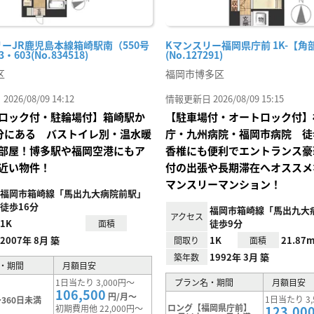
リーJR鹿児島本線箱崎駅南（550号
Kマンスリー福岡県庁前 1K-【角
・603(No.834518)
(No.127291)
区
福岡市博多区
26/08/09 14:12
情報更新日 2026/08/09 15:15
ロック付・駐輪場付】箱崎駅か
【駐車場付・オートロック付】
分にある バストイレ別・温水暖
庁・九州病院・福岡市病院 徒
部屋！博多駅や福岡空港にもア
香椎にも便利でエントランス豪華
近い物件！
付の出張や長期滞在へオススメ
マンスリーマンション！
福岡市箱崎線「馬出九大病院前駅」
徒歩16分
福岡市箱崎線「馬出九大
アクセス
1K
徒歩9分
面積
2007年 8月 築
1K
21.87m
間取り
面積
1992年 3月 築
築年数
・期間
月額目安
1日当たり 3,000円～
プラン名・期間
月額目安
106,500
円/月～
1日当たり 3,
360日未満
ロング【福岡県庁前】
初期費用他 22,000円～
123,00