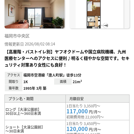
お気
に入
り登
録
福岡市中央区
情報更新日 2026/08/02 08:14
【高層階・バストイレ別】ヤフオクドームや国立病院機構、九州
医療センターへのアクセスに便利♪明るく穏やかな空間です。セキ
ュリティ対策あり女性にも良好！
アクセス
福岡市空港線「唐人町駅」徒歩13分
間取り
1K
面積
21m²
築年数
1995年 3月 築
プラン名・期間
月額目安
1日当たり 3,350円～
ロング【大濠公園前】
117,000
円/月～
30日以上～360日未満
初期費用他 22,000円～
1日当たり 3,450円～
ショート【大濠公園前】
120,000
円/月～
～30日未満