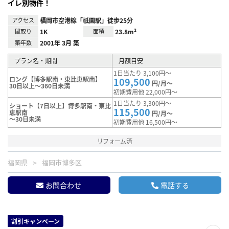
イレ別物件！
アクセス
福岡市空港線「祇園駅」徒歩25分
間取り
1K
面積
23.8m²
築年数
2001年 3月 築
プラン名・期間
月額目安
1日当たり 3,100円～
ロング【博多駅南・東比恵駅南】
109,500
円/月～
30日以上～360日未満
初期費用他 22,000円～
1日当たり 3,300円～
ショート【7日以上】博多駅南・東比
115,500
恵駅南
円/月～
～30日未満
初期費用他 16,500円～
リフォーム済
福岡県
福岡市博多区
お問合わせ
電話する
割引キャンペーン