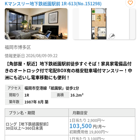
Kマンスリー地下鉄祇園駅前 1R-613(No.151298)
お気
に入
り登
録
福岡市博多区
情報更新日 2026/08/09 09:22
【角部屋・駅近】地下鉄祇園駅前徒歩すぐそば！家具家電備品付
きのオートロック付で宅配BOX有の格安駐車場付マンスリー！中
洲にも近いし電車移動にも便利！
アクセス
福岡市空港線「祇園駅」徒歩1分
間取り
1R
面積
16.2m²
築年数
1987年 8月 築
プラン名・期間
月額目安
1日当たり 2,900円～
ロング【地下鉄祗園駅前】
103,500
円/月～
30日以上～360日未満
初期費用他 19,800円～
1日当たり 3,100円～