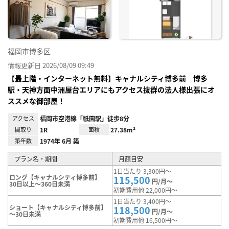
り登
録
福岡市博多区
情報更新日 2026/08/09 09:49
【最上階・インターネット無料】キャナルシティ博多前 博多
駅・天神方面中洲屋台エリアにもアクセス抜群の法人様出張にオ
ススメな御部屋！
アクセス
福岡市空港線「祇園駅」徒歩8分
間取り
1R
面積
27.38m²
築年数
1974年 6月 築
プラン名・期間
月額目安
1日当たり 3,300円～
ロング【キャナルシティ博多前】
115,500
円/月～
30日以上～360日未満
初期費用他 22,000円～
1日当たり 3,400円～
ショート【キャナルシティ博多前】
118,500
円/月～
～30日未満
初期費用他 16,500円～