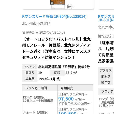
Kマンスリー片野駅 1K-804(No.128014)
Kマンス
1K-501(N
北九州市小倉北区
北九州市
情報更新日 2026/08/02 10:08
情報更新日 20
【オートロック付・バストイレ別】北九
【駐車場
州モノレール 片野駅、北九州メディア
ル 片野
ドーム近く！洋室広々 女性にオススメ
て角部屋
セキュリティ対策マンション！
具家電備
北九州高速鉄道「片野駅」徒歩2分
アクセス
アクセス
1K
25.2m²
間取り
面積
間取り
1993年 1月 築
築年数
築年数
プラン名・期間
月額目安
プラン名
1日当たり 2,700円～
ロング【片野駅】
97,500
ロング【
円/月～
30日以上～360日未満
（城野駅
初期費用他 22,000円～
30日以上～
1日当たり 2,800円～
ショート【片野駅】
100,500
ショート