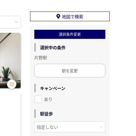
地図で検索
選択条件変更
選択中の条件
片野駅
駅を変更
キャンペーン
お気
に入
あり
り登
録
駅徒歩