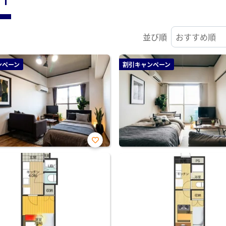
並び順
ンペーン
割引キャンペーン
お気
に入
り登
録