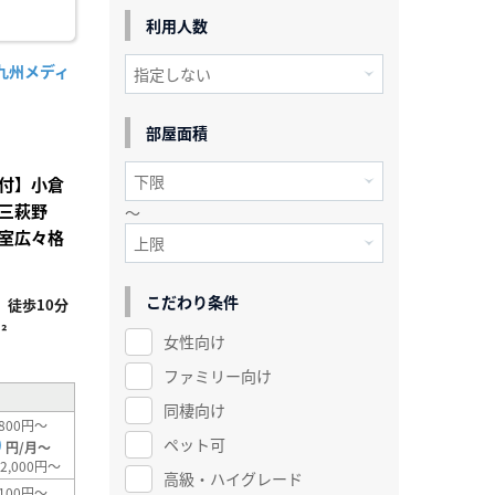
利用人数
九州メディ
部屋面積
付】小倉
三萩野
～
室広々格
こだわり条件
徒歩10分
²
女性向け
ファミリー向け
同棲向け
800円～
0
ペット可
円/月～
2,000円～
高級・ハイグレード
100円～