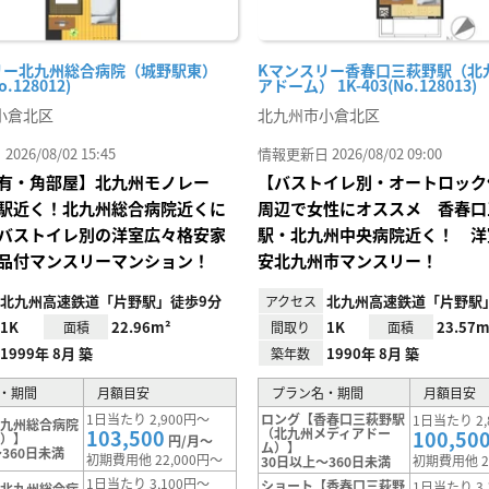
リー北九州総合病院（城野駅東）
Kマンスリー香春口三萩野駅（北
o.128012)
アドーム） 1K-403(No.128013)
小倉北区
北九州市小倉北区
26/08/02 15:45
情報更新日 2026/08/02 09:00
有・角部屋】北九州モノレー
【バストイレ別・オートロック
駅近く！北九州総合病院近くに
周辺で女性にオススメ 香春口
バストイレ別の洋室広々格安家
駅・北九州中央病院近く！ 洋
品付マンスリーマンション！
安北九州市マンスリー！
北九州高速鉄道「片野駅」徒歩9分
北九州高速鉄道「片野駅」
アクセス
1K
22.96m²
1K
23.57m
面積
間取り
面積
1999年 8月 築
1990年 8月 築
築年数
・期間
月額目安
プラン名・期間
月額目安
1日当たり 2,900円～
ロング【香春口三萩野駅
1日当たり 2,
北九州総合病院
103,500
（北九州メディアドー
100,50
東）】
円/月～
ム）】
360日未満
初期費用他 22,000円～
初期費用他 2
30日以上～360日未満
1日当たり 3,100円～
ショート【香春口三萩野
1日当たり 3,
【北九州総合病