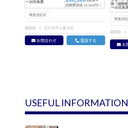
円/月～
～30日未満
院（城野
初期費用他 16,500円～
～30日未
特急対応可
特急対
福岡県
北九州市小倉北区
福岡県
お問合わせ
電話する
お
USEFUL INFORMATIO