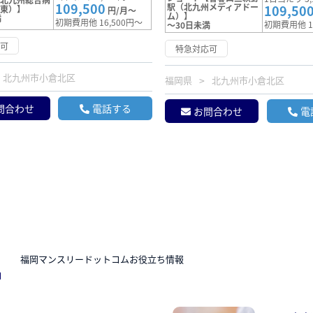
109,500
駅（北九州メディアドー
109,50
駅東）】
円/月～
ム）】
満
初期費用他 16,500円～
初期費用他 1
～30日未満
応可
特急対応可
北九州市小倉北区
福岡県
北九州市小倉北区
問合わせ
電話する
お問合わせ
電
N
福岡マンスリードットコムお役立ち情報