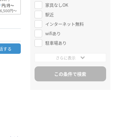
0
家具なしOK
円/月～
6,500円～
駅近
インターネット無料
wifiあり
駐車場あり
話する
さらに表示