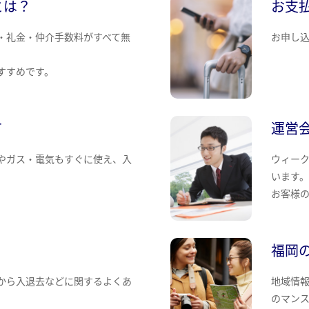
とは？
お支
・礼金・仲介手数料がすべて無
お申し
すすめです。
て
運営
やガス・電気もすぐに使え、入
ウィー
います
お客様
福岡
から入退去などに関するよくあ
地域情
のマン