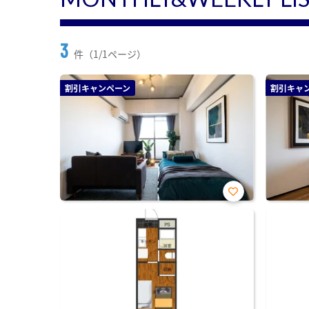
3
件（1/1ページ）
割引キャンペーン
割引キャ
お気
に入
り登
録