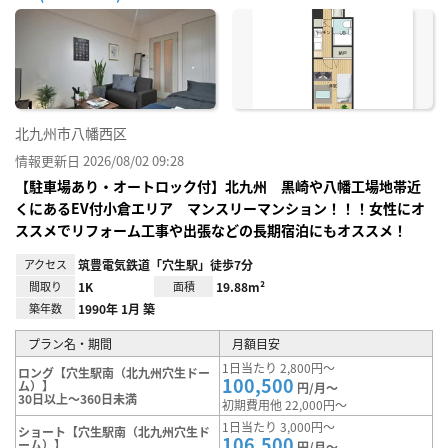
お気
に入
り登
録
北九州市八幡西区
情報更新日 2026/08/02 09:28
【駐車場あり・オートロック付】北九州 黒崎や八幡工場地帯近
くにあるEV付小倉エリア マンスリーマンション！！！女性にオ
ススメでリフォーム工事や出張などの長期宿泊にもオススメ！
アクセス
筑豊電気鉄道「穴生駅」徒歩7分
間取り
1K
面積
19.88m²
築年数
1990年 1月 築
プラン名・期間
月額目安
1日当たり 2,800円～
ロング【穴生駅南（北九州穴生ドー
100,500
ム）】
円/月～
30日以上～360日未満
初期費用他 22,000円～
1日当たり 3,000円～
ショート【穴生駅南（北九州穴生ド
106,500
ーム）】
円/月～