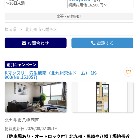
～30日未満
初期費用他 16,500円～
出張・研修向け
福岡県
北九州市八幡西区
お問合わせ
電話する
割引キャンペーン
Kマンスリー穴生駅南（北九州穴生ドーム） 1K-
903(No.151057)
お気
に入
り登
録
北九州市八幡西区
情報更新日 2026/08/02 09:19
【駐車場あり・オートロック付】北九州・黒崎や八幡工場地帯近