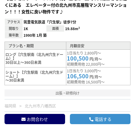
くにある エレベーター付の北九州市高層階マンスリーマンショ
ン！！！女性に良い物件です♪
アクセス
筑豊電気鉄道「穴生駅」徒歩7分
間取り
1K
面積
19.88m²
築年数
1990年 1月 築
プラン名・期間
月額目安
1日当たり 2,800円～
ロング【穴生駅南（北九州穴生ドー
100,500
ム）】
円/月～
30日以上～360日未満
初期費用他 22,000円～
1日当たり 3,000円～
ショート【穴生駅南（北九州穴生ド
106,500
ーム）】
円/月～
～30日未満
初期費用他 16,500円～
出張・研修向け
福岡県
北九州市八幡西区
お問合わせ
電話する