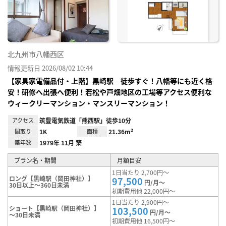
に入
り登
録
北九州市八幡西区
情報更新日 2026/08/02 10:44
【家具家電備品付・上階】黒崎駅 徒歩すぐ！八幡等にも近く格
安！研修へ出張へ便利！若松や戸畑地区の工場等アクセス便利な
ウィークリーマンション・マンスリーマンション！
アクセス
筑豊電気鉄道「熊西駅」徒歩10分
間取り
1K
面積
21.36m²
築年数
1979年 11月 築
プラン名・期間
月額目安
1日当たり 2,700円～
ロング【黒崎駅（岡田神社）】
97,500
円/月～
30日以上～360日未満
初期費用他 22,000円～
1日当たり 2,900円～
ショート【黒崎駅（岡田神社）】
103,500
円/月～
～30日未満
初期費用他 16,500円～