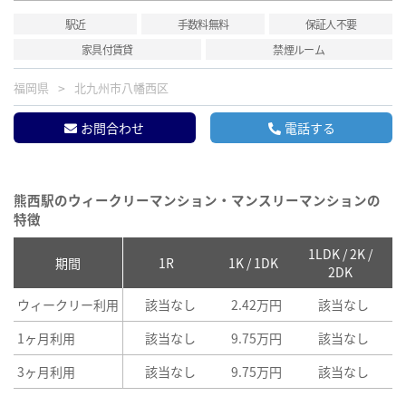
駅近
手数料無料
保証人不要
家具付賃貸
禁煙ルーム
福岡県
北九州市八幡西区
お問合わせ
電話する
熊西駅のウィークリーマンション・マンスリーマンションの
特徴
1LDK / 2K /
2
期間
1R
1K / 1DK
2DK
ウィークリー利用
該当なし
2.42万円
該当なし
1ヶ月利用
該当なし
9.75万円
該当なし
3ヶ月利用
該当なし
9.75万円
該当なし