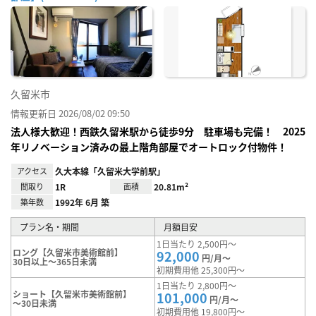
お気
に入
り登
録
久留米市
情報更新日 2026/08/02 09:50
法人様大歓迎！西鉄久留米駅から徒歩9分 駐車場も完備！ 2025
年リノベーション済みの最上階角部屋でオートロック付物件！
アクセス
久大本線「久留米大学前駅」
間取り
1R
面積
20.81m²
築年数
1992年 6月 築
プラン名・期間
月額目安
1日当たり 2,500円～
ロング【久留米市美術館前】
92,000
円/月～
30日以上～365日未満
初期費用他 25,300円～
1日当たり 2,800円～
ショート【久留米市美術館前】
101,000
円/月～
～30日未満
初期費用他 19,800円～