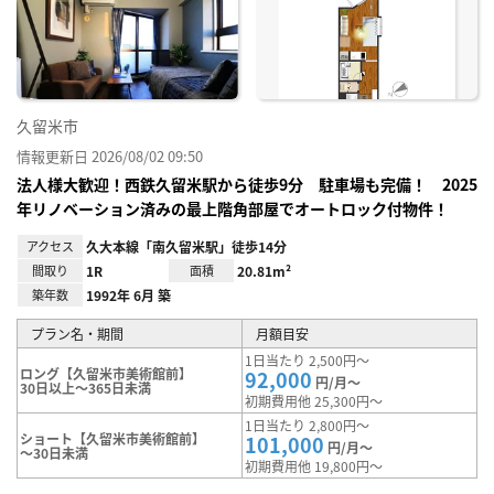
り登
録
久留米市
情報更新日 2026/08/02 09:50
法人様大歓迎！西鉄久留米駅から徒歩9分 駐車場も完備！ 2025
年リノベーション済みの最上階角部屋でオートロック付物件！
アクセス
久大本線「南久留米駅」徒歩14分
間取り
1R
面積
20.81m²
築年数
1992年 6月 築
プラン名・期間
月額目安
1日当たり 2,500円～
ロング【久留米市美術館前】
92,000
円/月～
30日以上～365日未満
初期費用他 25,300円～
1日当たり 2,800円～
ショート【久留米市美術館前】
101,000
円/月～
～30日未満
初期費用他 19,800円～