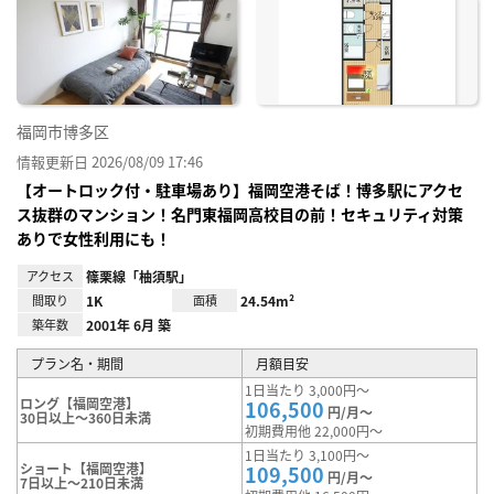
お気
に入
り登
録
福岡市博多区
情報更新日 2026/08/09 17:46
【オートロック付・駐車場あり】福岡空港そば！博多駅にアクセ
ス抜群のマンション！名門東福岡高校目の前！セキュリティ対策
ありで女性利用にも！
アクセス
篠栗線「柚須駅」
間取り
1K
面積
24.54m²
築年数
2001年 6月 築
プラン名・期間
月額目安
1日当たり 3,000円～
ロング【福岡空港】
106,500
円/月～
30日以上～360日未満
初期費用他 22,000円～
1日当たり 3,100円～
ショート【福岡空港】
109,500
円/月～
7日以上～210日未満