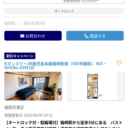
初期費用他 16,500円～
オートロック
福岡県
福岡市博多区
お問合わせ
電話する
割引キャンペーン
KマンスリーJR鹿児島本線箱崎駅南（550号線前） 603・
603(No.834518)
お気
に入
り登
録
福岡市東区
情報更新日 2026/08/09 14:12
【オートロック付・駐輪場付】箱崎駅から徒歩3分にある バスト