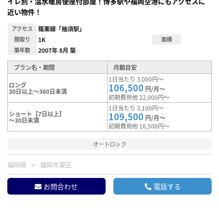
イレ別・温水暖房便座付部屋！博多駅や福岡空港にもアクセスに
近い物件！
アクセス
篠栗線「柚須駅」
間取り
1K
面積
築年数
2007年 8月 築
プラン名・期間
月額目安
1日当たり 3,000円～
ロング
106,500
円/月～
30日以上～360日未満
初期費用他 22,000円～
1日当たり 3,100円～
ショート【7日以上】
109,500
円/月～
～30日未満
初期費用他 16,500円～
オートロック
福岡県
福岡市東区
お問合わせ
電話する