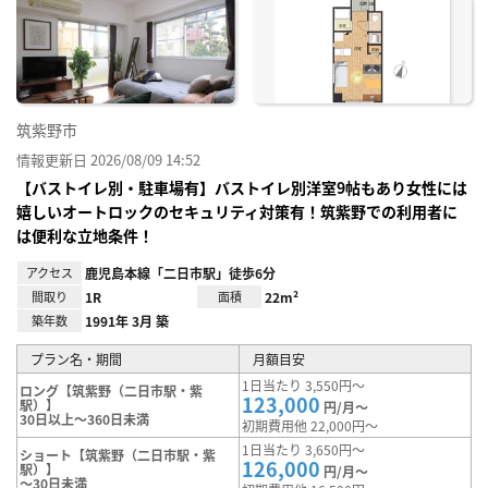
お気
に入
り登
録
筑紫野市
情報更新日 2026/08/09 14:52
【バストイレ別・駐車場有】バストイレ別洋室9帖もあり女性には
嬉しいオートロックのセキュリティ対策有！筑紫野での利用者に
は便利な立地条件！
アクセス
鹿児島本線「二日市駅」徒歩6分
間取り
1R
面積
22m²
築年数
1991年 3月 築
プラン名・期間
月額目安
1日当たり 3,550円～
ロング【筑紫野（二日市駅・紫
123,000
駅）】
円/月～
30日以上～360日未満
初期費用他 22,000円～
1日当たり 3,650円～
ショート【筑紫野（二日市駅・紫
126,000
駅）】
円/月～
～30日未満