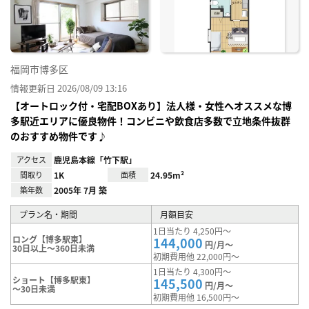
り登
録
福岡市博多区
情報更新日 2026/08/09 13:16
【オートロック付・宅配BOXあり】法人様・女性へオススメな博
多駅近エリアに優良物件！コンビニや飲食店多数で立地条件抜群
のおすすめ物件です♪
アクセス
鹿児島本線「竹下駅」
間取り
1K
面積
24.95m²
築年数
2005年 7月 築
プラン名・期間
月額目安
1日当たり 4,250円～
ロング【博多駅東】
144,000
円/月～
30日以上～360日未満
初期費用他 22,000円～
1日当たり 4,300円～
ショート【博多駅東】
145,500
円/月～
～30日未満
初期費用他 16,500円～