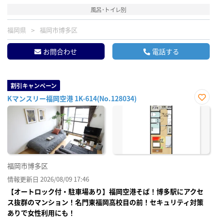
風呂･トイレ別
福岡県
福岡市博多区
お問合わせ
電話する
割引キャンペーン
Kマンスリー福岡空港 1K-614(No.128034)
お気
に入
り登
録
福岡市博多区
情報更新日 2026/08/09 17:46
【オートロック付・駐車場あり】福岡空港そば！博多駅にアクセ
ス抜群のマンション！名門東福岡高校目の前！セキュリティ対策
ありで女性利用にも！