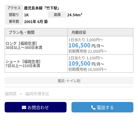
アクセス
鹿児島本線「竹下駅」
間取り
1K
面積
24.54m²
築年数
2001年 6月 築
プラン名・期間
月額目安
1日当たり 3,000円～
ロング【福岡空港】
106,500
円/月～
30日以上～360日未満
初期費用他 22,000円～
1日当たり 3,100円～
ショート【福岡空港】
109,500
円/月～
7日以上～210日未満
初期費用他 16,500円～
風呂･トイレ別
福岡県
福岡市博多区
お問合わせ
電話する