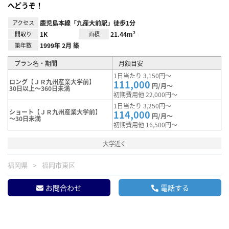
へどうぞ！
アクセス
鹿児島本線「九産大前駅」徒歩1分
間取り
1K
面積
21.44m²
築年数
1999年 2月 築
プラン名・期間
月額目安
1日当たり 3,150円～
ロング【ＪＲ九州産業大学前】
111,000
円/月～
30日以上～360日未満
初期費用他 22,000円～
1日当たり 3,250円～
ショート【ＪＲ九州産業大学前】
114,000
円/月～
～30日未満
初期費用他 16,500円～
大学近く
福岡県
福岡市東区
お問合わせ
電話する