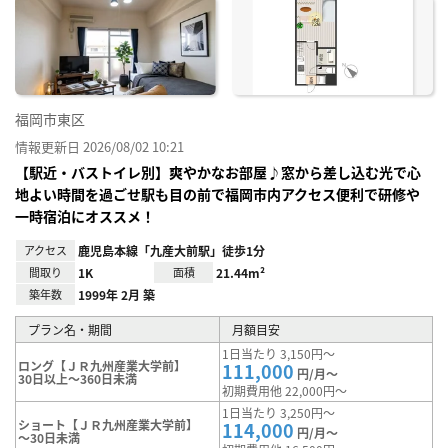
お気
に入
り登
録
福岡市東区
情報更新日 2026/08/02 10:21
【駅近・バストイレ別】爽やかなお部屋♪窓から差し込む光で心
地よい時間を過ごせ駅も目の前で福岡市内アクセス便利で研修や
一時宿泊にオススメ！
アクセス
鹿児島本線「九産大前駅」徒歩1分
間取り
1K
面積
21.44m²
築年数
1999年 2月 築
プラン名・期間
月額目安
1日当たり 3,150円～
ロング【ＪＲ九州産業大学前】
111,000
円/月～
30日以上～360日未満
初期費用他 22,000円～
1日当たり 3,250円～
ショート【ＪＲ九州産業大学前】
114,000
円/月～
～30日未満