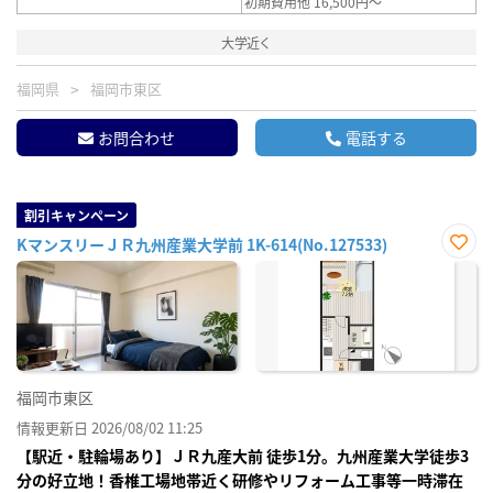
初期費用他 16,500円～
大学近く
福岡県
福岡市東区
お問合わせ
電話する
割引キャンペーン
KマンスリーＪＲ九州産業大学前 1K-614(No.127533)
お気
に入
り登
録
福岡市東区
情報更新日 2026/08/02 11:25
【駅近・駐輪場あり】ＪＲ九産大前 徒歩1分。九州産業大学徒歩3
分の好立地！香椎工場地帯近く研修やリフォーム工事等一時滞在