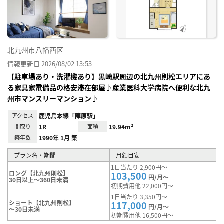
り登
録
北九州市八幡西区
情報更新日 2026/08/02 13:53
【駐車場あり・洗濯機あり】黒崎駅周辺の北九州則松エリアにあ
る家具家電備品の格安滞在部屋♪産業医科大学病院へ便利な北九
州市マンスリーマンション♪
アクセス
鹿児島本線「陣原駅」
間取り
1R
面積
19.94m²
築年数
1990年 1月 築
プラン名・期間
月額目安
1日当たり 2,900円～
ロング【北九州則松】
103,500
円/月～
30日以上～360日未満
初期費用他 22,000円～
1日当たり 3,350円～
ショート【北九州則松】
117,000
円/月～
～30日未満
初期費用他 16,500円～