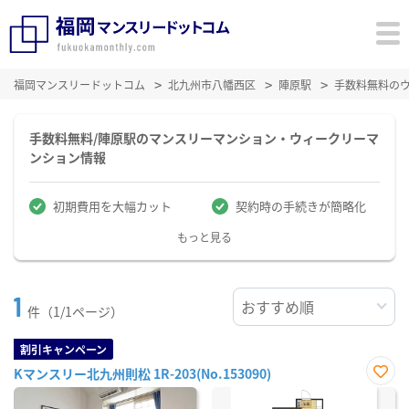
福岡マンスリードットコム
北九州市八幡西区
陣原駅
手数料無料の
手数料無料/陣原駅のマンスリーマンション・ウィークリーマ
ンション情報
初期費用を大幅カット
契約時の手続きが簡略化
もっと見る
1
件（1/1ページ）
割引キャンペーン
Kマンスリー北九州則松 1R-203(No.153090)
お気
に入