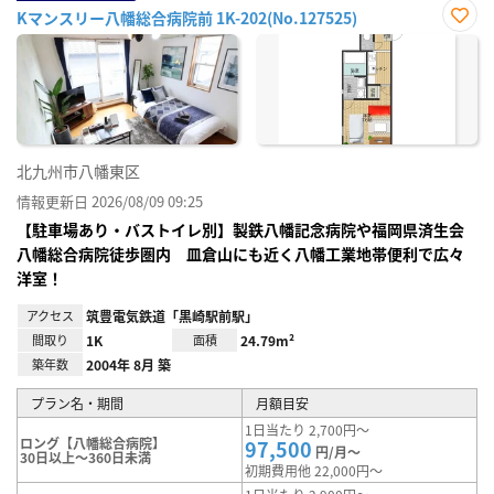
Kマンスリー八幡総合病院前 1K-202(No.127525)
お気
に入
り登
録
北九州市八幡東区
情報更新日 2026/08/09 09:25
【駐車場あり・バストイレ別】製鉄八幡記念病院や福岡県済生会
八幡総合病院徒歩圏内 皿倉山にも近く八幡工業地帯便利で広々
洋室！
アクセス
筑豊電気鉄道「黒崎駅前駅」
間取り
1K
面積
24.79m²
築年数
2004年 8月 築
プラン名・期間
月額目安
1日当たり 2,700円～
ロング【八幡総合病院】
97,500
円/月～
30日以上～360日未満
初期費用他 22,000円～