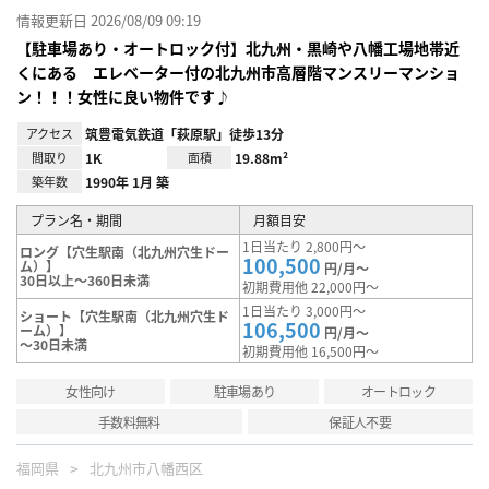
情報更新日 2026/08/09 09:19
【駐車場あり・オートロック付】北九州・黒崎や八幡工場地帯近
くにある エレベーター付の北九州市高層階マンスリーマンショ
ン！！！女性に良い物件です♪
アクセス
筑豊電気鉄道「萩原駅」徒歩13分
間取り
1K
面積
19.88m²
築年数
1990年 1月 築
プラン名・期間
月額目安
1日当たり 2,800円～
ロング【穴生駅南（北九州穴生ドー
100,500
ム）】
円/月～
30日以上～360日未満
初期費用他 22,000円～
1日当たり 3,000円～
ショート【穴生駅南（北九州穴生ド
106,500
ーム）】
円/月～
～30日未満
初期費用他 16,500円～
女性向け
駐車場あり
オートロック
手数料無料
保証人不要
福岡県
北九州市八幡西区