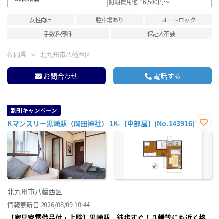
初期費用他 16,500円～
女性向け
駐車場あり
オートロック
手数料無料
保証人不要
福岡県
北九州市八幡西区
お問合わせ
電話する
割引キャンペーン
Kマンスリー黒崎駅（岡田神社） 1K-【中部屋】(No.143916)
お気
に入
り登
録
北九州市八幡西区
情報更新日 2026/08/09 10:44
【家具家電備品付・上階】黒崎駅 徒歩すぐ！八幡等にも近く格