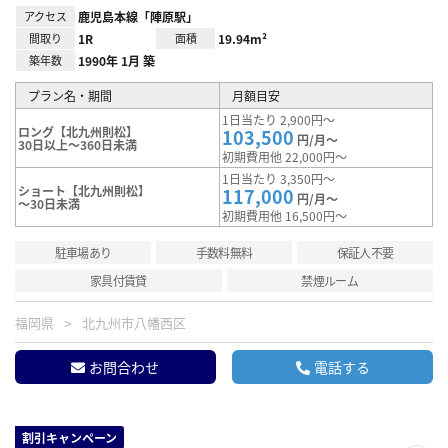
アクセス
鹿児島本線「陣原駅」
間取り
1R
面積
19.94m²
築年数
1990年 1月 築
プラン名・期間
月額目安
1日当たり 2,900円～
ロング【北九州則松】
103,500
円/月～
30日以上～360日未満
初期費用他 22,000円～
1日当たり 3,350円～
ショート【北九州則松】
117,000
円/月～
～30日未満
初期費用他 16,500円～
駐車場あり
手数料無料
保証人不要
家具付賃貸
禁煙ルーム
福岡県
北九州市八幡西区
お問合わせ
電話する
割引キャンペーン