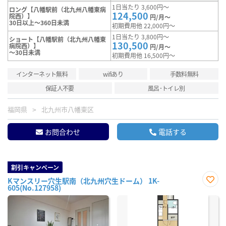
1日当たり 3,600円～
ロング【八幡駅前（北九州八幡東病
124,500
院西）】
円/月～
30日以上～360日未満
初期費用他 22,000円～
1日当たり 3,800円～
ショート【八幡駅前（北九州八幡東
130,500
病院西）】
円/月～
～30日未満
初期費用他 16,500円～
インターネット無料
wifiあり
手数料無料
保証人不要
風呂･トイレ別
福岡県
北九州市八幡東区
お問合わせ
電話する
割引キャンペーン
Kマンスリー穴生駅南（北九州穴生ドーム） 1K-
605(No.127958)
お気
に入
り登
録