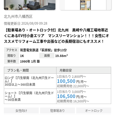
北九州市八幡西区
情報更新日 2026/08/09 09:28
【駐車場あり・オートロック付】北九州 黒崎や八幡工場地帯近
くにあるEV付小倉エリア マンスリーマンション！！！女性にオ
ススメでリフォーム工事や出張などの長期宿泊にもオススメ！
アクセス
筑豊電気鉄道「萩原駅」徒歩13分
間取り
1K
面積
19.88m²
築年数
1990年 1月 築
プラン名・期間
月額目安
1日当たり 2,800円～
ロング【穴生駅南（北九州穴生ドー
100,500
ム）】
円/月～
30日以上～360日未満
初期費用他 22,000円～
1日当たり 3,000円～
ショート【穴生駅南（北九州穴生ド
106,500
ーム）】
円/月～
～30日未満
初期費用他 16,500円～
女性向け
駐車場あり
オートロック