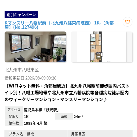
割引キャンペーン
Kマンスリー八幡駅前（北九州八幡東病院西） 1K-【角部
屋】(No.127496)
お気
に入
り登
録
北九州市八幡東区
情報更新日 2026/08/09 09:28
【WIFIネット無料・角部屋駅近】北九州八幡駅前徒歩圏内バスト
イレ別！八幡工場地帯や北九州市立八幡病院等各種病院徒歩圏内
のウィークリーマンション・マンスリーマンション♪
アクセス
鹿児島本線「枝光駅」
間取り
1K
面積
24m²
築年数
1988年 4月 築
プラン名・期間
月額目安