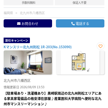
手数料無料
保証人不要
福岡県
北九州市八幡西区
お問合わせ
電話する
割引キャンペーン
Kマンスリー北九州則松 1R-203(No.153090)
お気
に入
り登
録
北九州市八幡西区
情報更新日 2026/08/09 13:53
【駐車場あり・洗濯機あり】黒崎駅周辺の北九州則松エリアにあ
る家具家電備品の格安滞在部屋♪産業医科大学病院へ便利な北九
州市マンスリーマンション♪