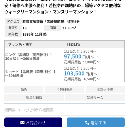
安！研修へ出張へ便利！若松や戸畑地区の工場等アクセス便利な
ウィークリーマンション・マンスリーマンション！
アクセス
筑豊電気鉄道「黒崎駅前駅」徒歩4分
間取り
1K
面積
21.36m²
築年数
1979年 11月 築
プラン名・期間
月額目安
1日当たり 2,700円～
ロング【黒崎駅（岡田神社）】
97,500
円/月～
30日以上～360日未満
初期費用他 22,000円～
1日当たり 2,900円～
ショート【黒崎駅（岡田神社）】
103,500
円/月～
～30日未満
初期費用他 16,500円～
駅近
手数料無料
保証人不要
家具付賃貸
禁煙ルーム
福岡県
北九州市八幡西区
お問合わせ
電話する