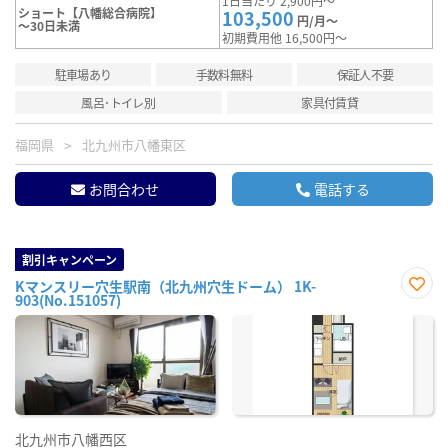
1日当たり 2,900円～
ショート【八幡総合病院】
103,500
円/月～
～30日未満
初期費用他 16,500円～
駐車場あり
手数料無料
保証人不要
風呂･トイレ別
家具付賃貸
福岡県
北九州市八幡東区
お問合わせ
電話する
割引キャンペーン
Kマンスリー穴生駅南（北九州穴生ドーム） 1K-
903(No.151057)
お気
に入
り登
録
北九州市八幡西区