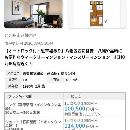
に入
り登
録
北九州市八幡西区
情報更新日 2026/08/09 10:44
【オートロック付・駐車場あり】八幡区西に格安 八幡や黒崎に
も便利なウィークリーマンション・マンスリーマンション！JCHO
九州病院近く！
アクセス
筑豊電気鉄道「萩原駅」徒歩14分
間取り
1R
面積
18.9m²
築年数
1990年 1月 築
プラン名・期間
月額目安
1日当たり 2,800円～
ロング【萩原駅南（イオンタウン黒
100,500
崎）】
円/月～
30日以上～360日未満
初期費用他 22,000円～
1日当たり 3,250円～
ショート【萩原駅南（イオンタウン
114,000
黒崎）】
円/月～
～30日未満