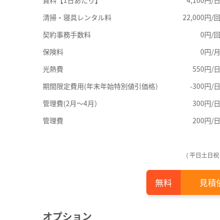
清掃・寝具レンタル料
22,000円/
契約事務手数料
0円/
保険料
0円/
光熱費
550円/
期間限定費用(年末年始特別値引価格）
-300円/
管理費(2月～4月）
300円/
管理費
200円/
( 平日土日
見積
オプション