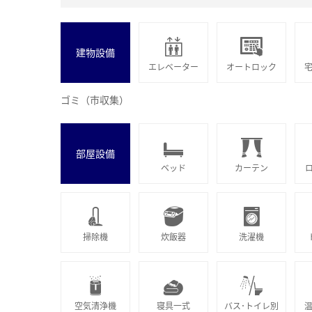
建物設備
エレベーター
オートロック
ゴミ（市収集）
部屋設備
ベッド
カーテン
掃除機
炊飯器
洗濯機
空気清浄機
寝具一式
バス･トイレ別