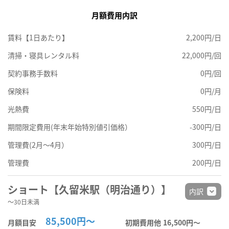
月額費用内訳
賃料【1日あたり】
2,200円/日
清掃・寝具レンタル料
22,000円/回
契約事務手数料
0円/回
保険料
0円/月
光熱費
550円/日
期間限定費用(年末年始特別値引価格）
-300円/日
管理費(2月～4月）
300円/日
管理費
200円/日
ショート【久留米駅（明治通り）】
内訳
～30日未満
85,500円～
月額目安
初期費用他
16,500円〜