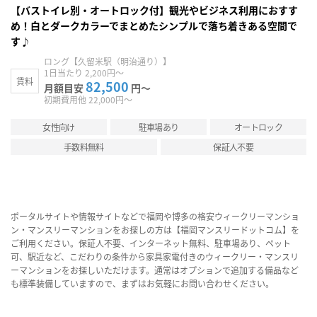
【バストイレ別・オートロック付】観光やビジネス利用におすす
め！白とダークカラーでまとめたシンプルで落ち着きある空間で
す♪
ロング【久留米駅（明治通り）】
1日当たり 2,200円～
賃料
82,500
月額目安
円～
初期費用他 22,000円～
女性向け
駐車場あり
オートロック
手数料無料
保証人不要
ポータルサイトや情報サイトなどで福岡や博多の格安ウィークリーマンショ
ン・マンスリーマンションをお探しの方は【福岡マンスリードットコム】を
ご利用ください。保証人不要、インターネット無料、駐車場あり、ペット
可、駅近など、こだわりの条件から家具家電付きのウィークリー・マンスリ
ーマンションをお探しいただけます。通常はオプションで追加する備品など
も標準装備していますので、まずはお気軽にお問い合わせください。