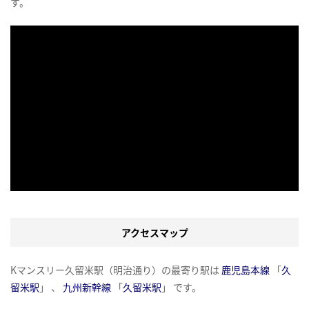
す。
アクセスマップ
Kマンスリー久留米駅（明治通り）の最寄り駅は
鹿児島本線
「
久
留米駅
」 、
九州新幹線
「
久留米駅
」 です。