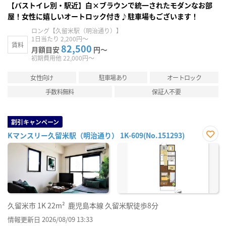
【バストイレ別・駅近】白×ブラウンで統一されたモダンなお部
屋！女性に嬉しいオートロック付き♪駐車場もございます！
ロング【久留米駅（明治通り）】
1日当たり 2,200円～
賃料
82,500
月額目安
円～
初期費用他 22,000円～
女性向け
駐車場あり
オートロック
手数料無料
保証人不要
割引キャンペーン
Kマンスリー久留米駅（明治通り） 1K-609(No.151293)
お気
に入
り登
録
久留米市
1K
22m²
鹿児島本線 久留米駅徒歩8分
情報更新日 2026/08/09 13:33