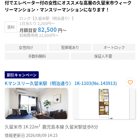
付でエレベーター付の女性にオススメな高層の久留米市ウィーク
リーマンション・マンスリーマンションになります！
ロング【久留米駅（明治通り）】
1日当たり 2,200円～
賃料
82,500
月額目安
円～
初期費用他 22,000円～
女性向け
駐車場あり
オートロック
手数料無料
保証人不要
割引キャンペーン
Kマンスリー久留米駅（明治通り） 1K-1103(No.143913)
お気
に入
り登
録
久留米市
1K
22m²
鹿児島本線 久留米駅徒歩8分
情報更新日 2026/08/09 14:23