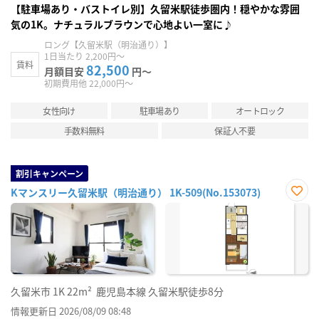
【駐車場あり・バストイレ別】久留米駅徒歩圏内！穏やかな雰囲
気の1K。ナチュラルブラウンで心地よい一室に♪
ロング【久留米駅（明治通り）】
1日当たり 2,200円～
賃料
82,500
月額目安
円～
初期費用他 22,000円～
女性向け
駐車場あり
オートロック
手数料無料
保証人不要
割引キャンペーン
Kマンスリー久留米駅（明治通り） 1K-509(No.153073)
お気
に入
り登
録
久留米市
1K
22m²
鹿児島本線 久留米駅徒歩8分
情報更新日 2026/08/09 08:48