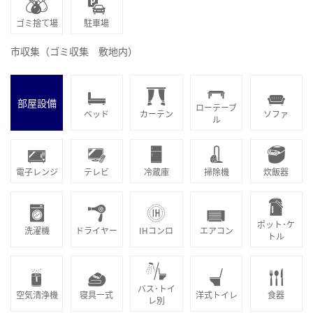
ゴミ捨て場
駐車場
市収集（ゴミ収集 敷地内）
部屋設備
ローテーブ
ベッド
カーテン
ソファ
ル
電子レンジ
テレビ
冷蔵庫
掃除機
炊飯器
ポット･ケ
洗濯機
ドライヤー
IHコンロ
エアコン
トル
バス･トイ
空気清浄機
寝具一式
洋式トイレ
食器
レ別