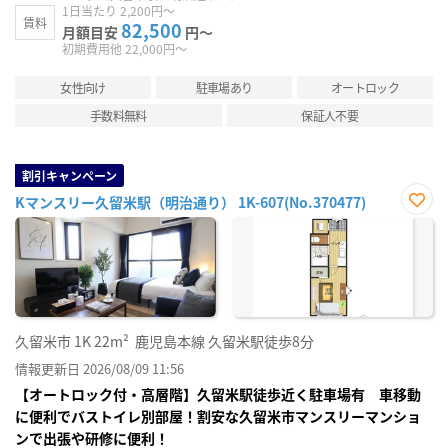
1日当たり 2,200円～
賃料
82,500
月額目安
円～
初期費用他 22,000円～
女性向け
駐車場あり
オートロック
手数料無料
保証人不要
割引キャンペーン
Kマンスリー久留米駅（明治通り） 1K-607(No.370477)
お気
に入
り登
録
久留米市
1K
22m²
鹿児島本線 久留米駅徒歩8分
情報更新日 2026/08/09 11:56
【オートロック付・高層階】久留米駅徒歩近く駐車場有 車移動
に便利でバストイレ別部屋！割安な久留米市マンスリーマンショ
ンで出張や研修に便利！