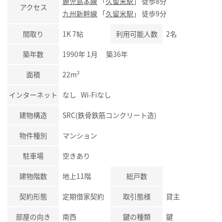
鹿児島本線
「
久留米駅
」 徒歩8分
アクセス
九州新幹線
「
久留米駅
」 徒歩9分
間取り
1K 7帖
利用可能人数
2名
築年数
1990年 1月 築36年
面積
22m²
インターネット
なし Wi-Fiなし
建物構造
SRC(鉄骨鉄筋コンクリート造)
物件種別
マンション
駐車場
空きあり
建物階数
地上11階
総戸数
契約形態
定期借家契約
取引態様
貸主
部屋の向き
南西
鍵の種類
鍵