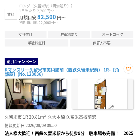
ロング【久留米駅（明治通り）】
1日当たり 2,200円～
賃料
82,500
月額目安
円～
初期費用他 22,000円～
女性向け
駐車場あり
オートロック
手数料無料
保証人不要
割引キャンペーン
Kマンスリー久留米市美術館前（西鉄久留米駅前） 1R-【角
部屋】(No.128036)
お気
に入
り登
録
久留米市
1R
20.81m²
久大本線 久留米高校前駅
情報更新日 2026/08/09 09:50
法人様大歓迎！西鉄久留米駅から徒歩9分 駐車場も完備！ 2025