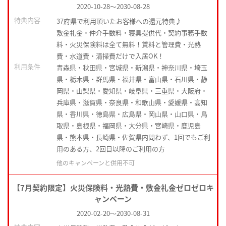
2020-10-28
～
2030-08-28
特典内容
37府県で利用頂いたお客様への還元特典♪
敷金礼金・仲介手数料・寝具提供代・契約事務手数
料・火災保険料は全て無料！賃料と管理費・光熱
費・水道費・清掃費だけで入居OK！
利用条件
青森県・秋田県・宮城県・新潟県・神奈川県・埼玉
県・栃木県・群馬県・福井県・富山県・石川県・静
岡県・山梨県・愛知県・岐阜県・三重県・大阪府・
兵庫県・滋賀県・奈良県・和歌山県・愛媛県・高知
県・香川県・徳島県・広島県・岡山県・山口県・鳥
取県・島根県・福岡県・大分県・宮崎県・鹿児島
県・熊本県・長崎県・佐賀県内問わず、1回でもご利
用のある方、2回目以降のご利用の方
他のキャンペーンと併用不可
【7月契約限定】火災保険料・光熱費・敷金礼金ゼロゼロキ
ャンペーン
2020-02-20
～
2030-08-31