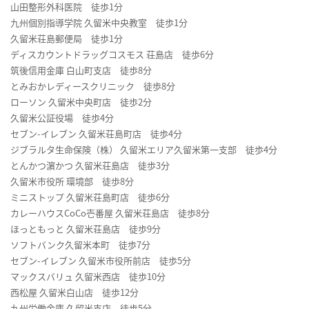
山田整形外科医院 徒歩1分
九州個別指導学院 久留米中央教室 徒歩1分
久留米荘島郵便局 徒歩1分
ディスカウントドラッグコスモス 荘島店 徒歩6分
筑後信用金庫 白山町支店 徒歩8分
とみおかレディースクリニック 徒歩8分
ローソン 久留米中央町店 徒歩2分
久留米公証役場 徒歩4分
セブン-イレブン 久留米荘島町店 徒歩4分
ジブラルタ生命保険（株） 久留米エリア久留米第一支部 徒歩4分
とんかつ濵かつ 久留米荘島店 徒歩3分
久留米市役所 環境部 徒歩8分
ミニストップ 久留米荘島町店 徒歩6分
カレーハウスCoCo壱番屋 久留米荘島店 徒歩8分
ほっともっと 久留米荘島店 徒歩9分
ソフトバンク久留米本町 徒歩7分
セブン-イレブン 久留米市役所前店 徒歩5分
マックスバリュ 久留米西店 徒歩10分
西松屋 久留米白山店 徒歩12分
九州労働金庫 久留米支店 徒歩5分