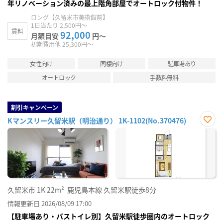
年リノベーション済みの最上階角部屋でオートロック付物件！
ロング【久留米市美術館前】
1日当たり 2,500円～
賃料
92,000
月額目安
円～
初期費用他 25,300円～
女性向け
同棲向け
駐車場あり
オートロック
手数料無料
割引キャンペーン
Kマンスリー久留米駅（明治通り） 1K-1102(No.370476)
お気
に入
り登
録
久留米市
1K
22m²
鹿児島本線 久留米駅徒歩8分
情報更新日 2026/08/09 17:00
【駐車場あり・バストイレ別】久留米駅徒歩圏内のオートロック