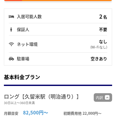
2
入居可能人数
名
保証人
不要
なし
ネット環境
(Wi-Fiなし)
駐車場
空きあり
基本料金プラン
ロング【久留米駅（明治通り）】
内訳
30日以上～360日未満
82,500円～
月額目安
初期費用他
22,000円〜