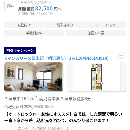
1日当たり 2,200円～
賃料
82,500
月額目安
円～
初期費用他 22,000円～
女性向け
駐車場あり
オートロック
手数料無料
保証人不要
割引キャンペーン
Kマンスリー久留米駅（明治通り） 1K-1104(No.143914)
お気
に入
り登
録
久留米市
1K
22m²
鹿児島本線 久留米駅徒歩8分
情報更新日 2026/08/09 10:08
【オートロック付・女性にオススメ】白で統一した清潔で明るい
一室♪窓から差し込む光を浴びて、のんびり過ごせます！
ロング【久留米駅（明治通り）】