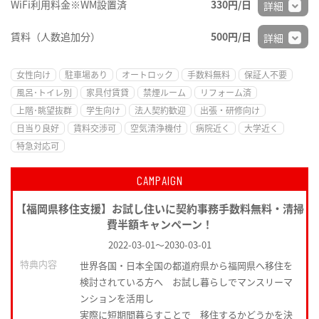
WiFi利用料金※WM設置済
330円/日
詳細
賃料（人数追加分）
500円/日
詳細
女性向け
駐車場あり
オートロック
手数料無料
保証人不要
風呂･トイレ別
家具付賃貸
禁煙ルーム
リフォーム済
上階･眺望抜群
学生向け
法人契約歓迎
出張・研修向け
日当り良好
賃料交渉可
空気清浄機付
病院近く
大学近く
特急対応可
CAMPAIGN
【福岡県移住支援】お試し住いに契約事務手数料無料・清掃
費半額キャンペーン！
2022-03-01
～
2030-03-01
特典内容
世界各国・日本全国の都道府県から福岡県へ移住を
検討されている方へ お試し暮らしでマンスリーマ
ンションを活用し
実際に短期間暮らすことで 移住するかどうかを決