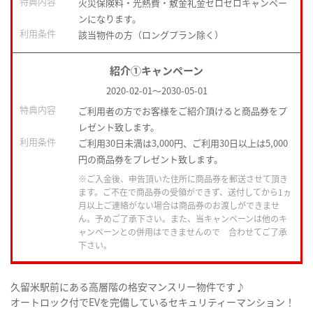
特典内容
火災保険料・光熱費・敷金礼金ゼロゼロキャンペー
ンになります。
利用条件
該当物件の方（ロングプラン除く）
紹介①キャンペーン
2020-02-01
～
2030-05-01
特典内容
ご利用者の方でお客様をご紹介頂けると商品券をプ
レゼント致します。
利用条件
ご利用30日未満は3,000円、ご利用30日以上は5,000
円の商品券をプレゼント致します。
※ご入金後、申告頂いた住所に商品券を郵送させて頂き
ます。ご不在で商品券の受領ができず、送付してから1ヵ
月以上ご連絡がない場合は商品券のお渡しができませ
ん。予めご了承下さい。また、当キャンペーンは他のキ
ャンペーンとの併用はできませんので 合わせてご了承
下さい。
久留米駅前にある高層階の格安マンスリー物件です♪
オートロック付でEVを完備しているセキュリティーマンション！