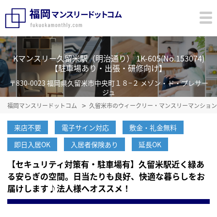
Kマンスリー久留米駅（明治通り） 1K-605(No.153074)
【駐車場あり・出張・研修向け】
〒830-0023 福岡県久留米市中央町１８−２ メゾン・ド・プレサー
ジュ
福岡マンスリードットコム
久留米市のウィークリー・マンスリーマンション
来店不要
電子サイン対応
敷金・礼金無料
即日入居OK
入居者保険あり
延長OK
【セキュリティ対策有・駐車場有】久留米駅近く緑あ
る安らぎの空間。日当たりも良好、快適な暮らしをお
届けします♪法人様へオススメ！