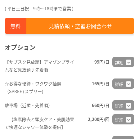
( 平日土日祝 9時～18時まで営業 )
見積依頼・空室お問合わせ
オプション
【サブスク見放題】アマゾンプライ
99円/日
詳細
ムなど見放題♪先着順
☆お得な優待・ワクワク抽選
165円/日
詳細
（SPREE (スプリー) -
駐車場（近隣・先着順）
660円/日
詳細
【塩素除去と頭皮ケア・美肌効果
2,200円/回
詳細
で快適なシャワー体験を提供】